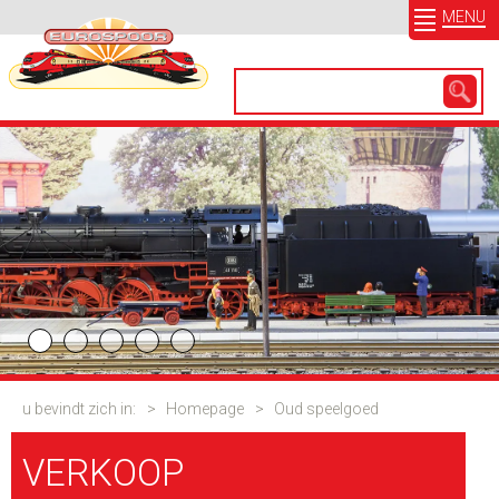
MENU
u bevindt zich in:
>
Homepage
>
Oud speelgoed
VERKOOP