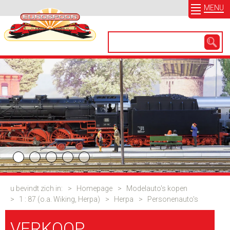
MENU
u bevindt zich in:
>
Homepage
>
Modelauto's kopen
>
1 : 87 (o.a. Wiking, Herpa)
>
Herpa
>
Personenauto's
VERKOOP