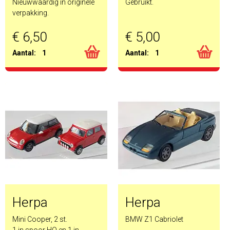
Nieuwwaardig in originele
Gebruikt.
verpakking.
€ 6,50
€ 5,00
Aantal:
1
Aantal:
1
Herpa
Herpa
Mini Cooper, 2 st.
BMW Z1 Cabriolet
1 in spoor HO en 1 in
.