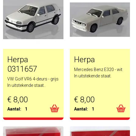
Herpa
Herpa
0311657
Mercedes Benz E320 - wit
In uitstekende staat.
VW Golf VR6 4-deurs - grijs
In uitstekende staat.
.
€ 8,00
€ 8,00
Aantal:
1
Aantal:
1