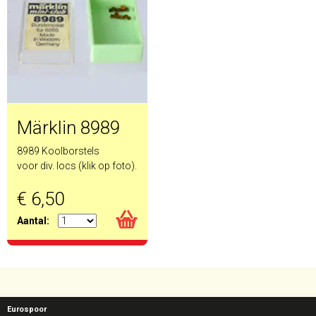
Märklin 8989
8989 Koolborstels
voor div. locs (klik op foto).
€ 6,50
Aantal:
Eurospoor