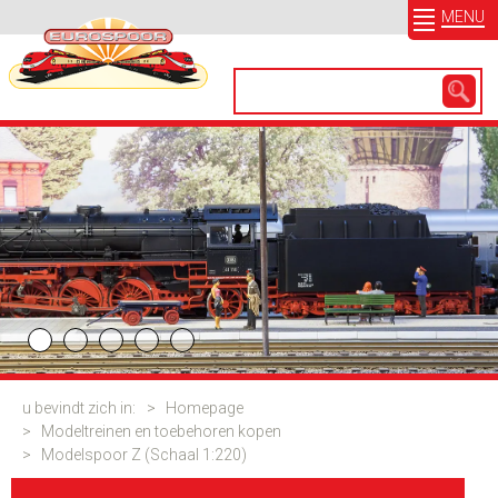
MENU
u bevindt zich in:
>
Homepage
>
Modeltreinen en toebehoren kopen
>
Modelspoor Z (Schaal 1:220)