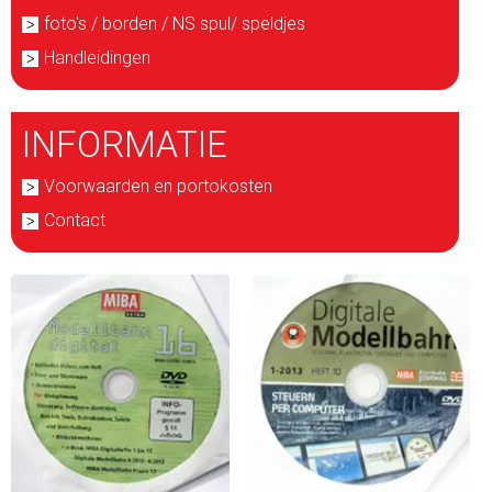
foto's / borden / NS spul/ speldjes
Handleidingen
INFORMATIE
Voorwaarden en portokosten
Contact