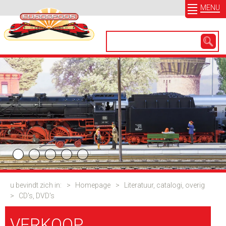
MENU
u bevindt zich in:
>
Homepage
>
Literatuur, catalogi, overig
>
CD's, DVD's
VERKOOP