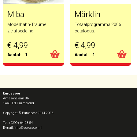
Miba
Märklin
Modellbahn-Träume
Totaalprogramma 2006
zie afbeelding.
catalogus.
€ 4,99
€ 4,99
Aantal:
1
Aantal:
1
Eurospoor
Amazonelaan 86
1448 TN
Purmerend
Copyright © Eurospoor 2014 2026
Tel. (0299) 64 03 54
E-mail: info@eurospoor.nl