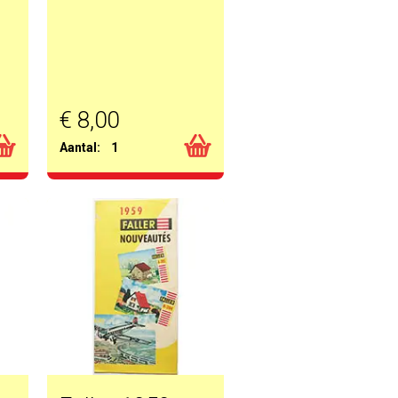
€ 8,00
Aantal:
1