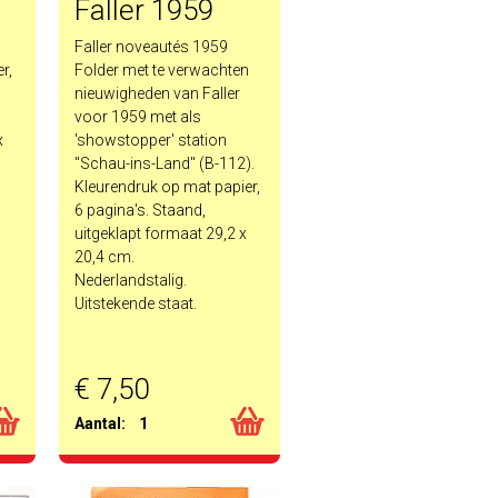
Faller 1959
Faller noveautés 1959
r,
Folder met te verwachten
nieuwigheden van Faller
voor 1959 met als
x
'showstopper' station
"Schau-ins-Land" (B-112).
Kleurendruk op mat papier,
6 pagina's. Staand,
uitgeklapt formaat 29,2 x
20,4 cm.
Nederlandstalig.
Uitstekende staat.
€ 7,50
Aantal:
1