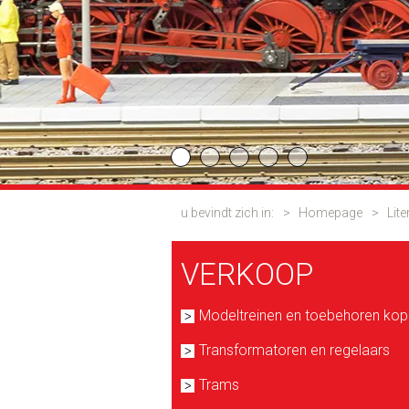
u bevindt zich in:
>
Homepage
>
Lite
VERKOOP
Modeltreinen en toebehoren ko
Transformatoren en regelaars
Trams