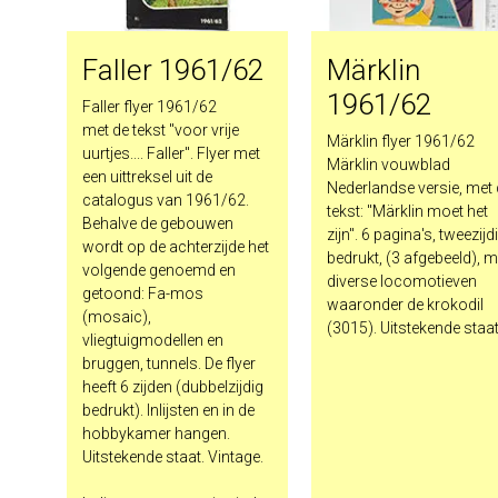
Faller 1961/62
Märklin
1961/62
Faller flyer 1961/62
met de tekst "voor vrije
Märklin flyer 1961/62
uurtjes.... Faller". Flyer met
Märklin vouwblad
een uittreksel uit de
Nederlandse versie, met
catalogus van 1961/62.
tekst: "Märklin moet het
Behalve de gebouwen
zijn". 6 pagina's, tweezijd
wordt op de achterzijde het
bedrukt, (3 afgebeeld), m
volgende genoemd en
diverse locomotieven
getoond: Fa-mos
waaronder de krokodil
(mosaic),
(3015). Uitstekende staat
vliegtuigmodellen en
bruggen, tunnels. De flyer
heeft 6 zijden (dubbelzijdig
bedrukt). Inlijsten en in de
hobbykamer hangen.
Uitstekende staat. Vintage.