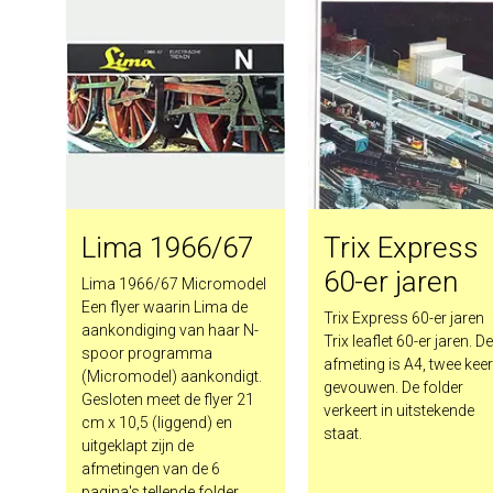
Lima 1966/67
Trix Express
60-er jaren
Lima 1966/67 Micromodel
Een flyer waarin Lima de
Trix Express 60-er jaren
aankondiging van haar N-
Trix leaflet 60-er jaren. D
spoor programma
afmeting is A4, twee kee
(Micromodel) aankondigt.
gevouwen. De folder
Gesloten meet de flyer 21
verkeert in uitstekende
cm x 10,5 (liggend) en
staat.
uitgeklapt zijn de
afmetingen van de 6
pagina's tellende folder