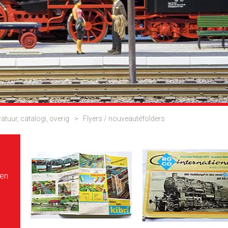
ratuur, catalogi, overig
>
Flyers / nouveautéfolders
pen