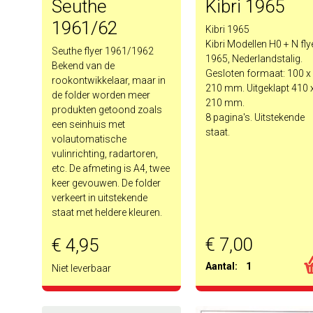
Seuthe
Kibri 1965
1961/62
Kibri 1965
Kibri Modellen H0 + N flye
Seuthe flyer 1961/1962
1965, Nederlandstalig.
Bekend van de
Gesloten formaat: 100 x
rookontwikkelaar, maar in
210 mm. Uitgeklapt 410 
de folder worden meer
210 mm.
produkten getoond zoals
8 pagina's. Uitstekende
een seinhuis met
staat.
volautomatische
vulinrichting, radartoren,
etc. De afmeting is A4, twee
keer gevouwen. De folder
verkeert in uitstekende
staat met heldere kleuren.
€ 7,00
€ 4,95
Aantal:
1
Niet leverbaar