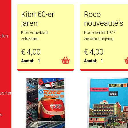
Kibri 60-er
Roco
jaren
nouveauté's
Kibri vouwblad
Roco herfst 1977
llen
zeldzaam.
zie omschrijving.
€ 4,00
€ 4,00
Aantal:
1
Aantal:
1
porten
es