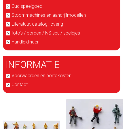
Oud speelgoed
Stoommachines en aandrijfmodellen
Literatuur, catalogi, overig
foto's / borden / NS spul/ speldjes
Handleidingen
INFORMATIE
Voorwaarden en portokosten
Contact