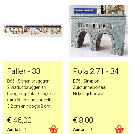
Faller - 33
Pola 2 71 - 34
D65 - Stenen brugggen
D75 - Simplon
2 Viaductbruggen en 1
Zuidtunnelportaal
boogbrug.Totale lengte is
Netjes gebouwd.
ruim 60 cm lang,breedte
3,2 cm en hoogte 8 cm.
€ 46,00
€ 8,00
Aantal:
1
Aantal:
1