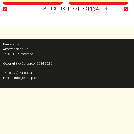
134
1
…
129
|
130
|
131
|
132
|
133
|
135
|
Eurospoor
Amazonelaan 86
1448 TN
Purmerend
Copyright © Eurospoor 2014 2026
Tel. (0299) 64 03 54
E-mail: info@eurospoor.nl