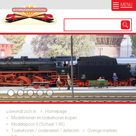
MENU
u bevindt zich in:
>
Homepage
>
Modeltreinen en toebehoren kopen
>
Modelspoor 0 (Schaal 1:45)
>
Toebehoren / onderdelen / defecten
>
Overige merken