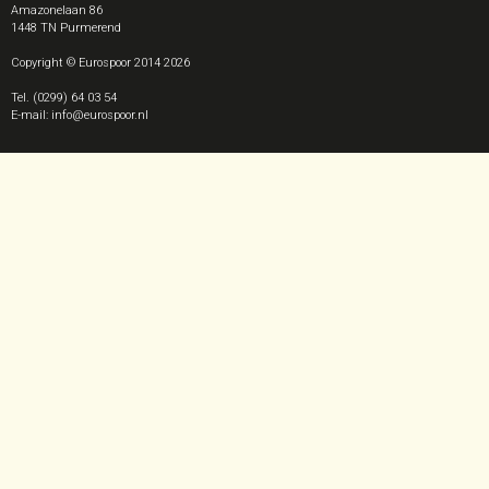
Amazonelaan 86
1448 TN
Purmerend
Copyright © Eurospoor 2014 2026
Tel. (0299) 64 03 54
E-mail: info@eurospoor.nl