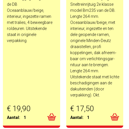
de DB
Sneltreinrijtuig 2e klasse
Oceaanblauw/beige,
model Bm235 van de DB.
interieur, ingezette ramen
Lengte 264 mm.
met tralies, 4 beweegbare
Oceaanblauw/beige, met
roldeuren. Uitstekende
interieur, ingezette en ten
staat in originele
dele geopende ramen,
verpakking.
originele Minden-Deutz
draaistellen, profi
koppelingen, dak afneem-
baar om verlichtingsgar-
nituur aan te brengen.
Lengte 264 mm.
Uitstekende staat met lichte
beschadigingen aan de
dakuiteinden (door
verpakking). Okt.
€ 19,90
€ 17,50
Aantal:
1
Aantal:
1