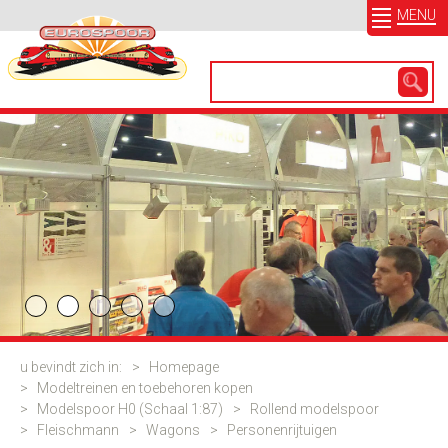
MENU
u bevindt zich in:
>
Homepage
>
Modeltreinen en toebehoren kopen
>
Modelspoor H0 (Schaal 1:87)
>
Rollend modelspoor
>
Fleischmann
>
Wagons
>
Personenrijtuigen