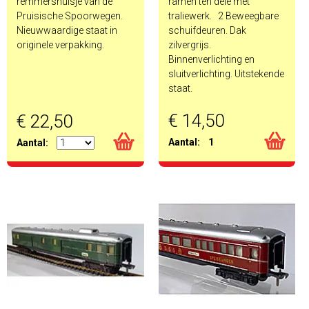
remmershuisje van de
ramen ten dele met
Pruisische Spoorwegen.
traliewerk. 2 Beweegbare
Nieuwwaardige staat in
schuifdeuren. Dak
originele verpakking.
zilvergrijs.
Binnenverlichting en
sluitverlichting. Uitstekende
staat.
€ 14,50
€ 22,50
Aantal:
1
Aantal: