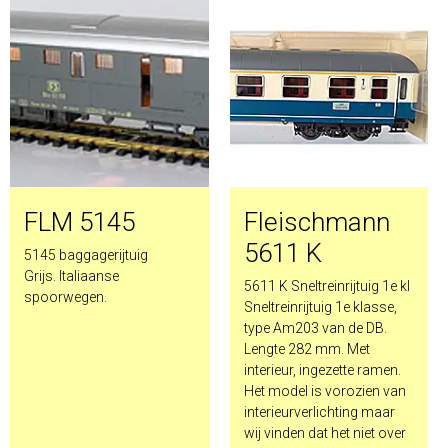
FLM 5145
Fleischmann
5611 K
5145 baggagerijtuig
Grijs. Italiaanse
5611 K Sneltreinrijtuig 1e kl
spoorwegen.
Sneltreinrijtuig 1e klasse,
type Am203 van de DB.
Lengte 282 mm. Met
interieur, ingezette ramen.
Het model is vorozien van
interieurverlichting maar
wij vinden dat het niet over