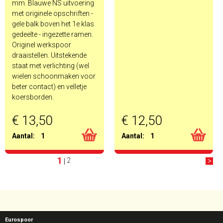
mm. Blauwe NS uitvoering
met originele opschriften -
gele balk boven het 1e klas
gedeelte - ingezette ramen.
Originel werkspoor
draaistellen. Uitstekende
staat met verlichting (wel
wielen schoonmaken voor
beter contact) en velletje
koersborden.
€ 13,50
€ 12,50
Aantal:
1
Aantal:
1
1
2
|
Eurospoor