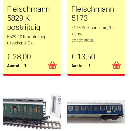
Fleischmann
Fleischmann
5829 K
5173
postrijtuig
5173 Sneltreinrijtuig, 1e
klasse
5829-10 K postrijtuig
goede staat.
uitstekend, Okt.
€ 28,00
€ 13,50
Aantal:
1
Aantal:
1