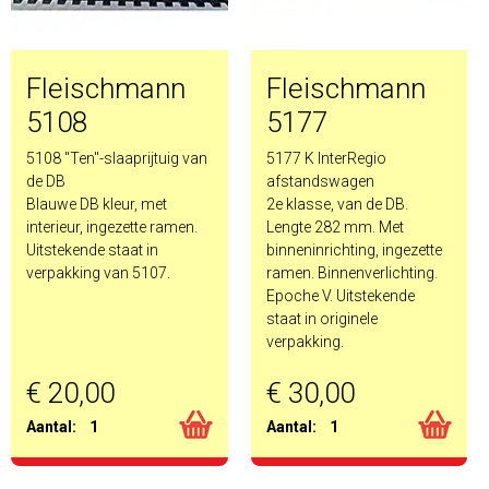
Fleischmann
Fleischmann
5108
5177
5108 "Ten"-slaaprijtuig van
5177 K InterRegio
de DB
afstandswagen
Blauwe DB kleur, met
2e klasse, van de DB.
interieur, ingezette ramen.
Lengte 282 mm. Met
Uitstekende staat in
binneninrichting, ingezette
verpakking van 5107.
ramen. Binnenverlichting.
Epoche V. Uitstekende
staat in originele
verpakking.
€ 20,00
€ 30,00
Aantal:
1
Aantal:
1