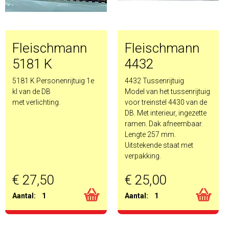
Fleischmann
Fleischmann
5181 K
4432
5181 K Personenrijtuig 1e
4432 Tussenrijtuig
kl van de DB
Model van het tussenrijtuig
met verlichting.
voor treinstel 4430 van de
DB. Met interieur, ingezette
ramen. Dak afneembaar.
Lengte 257 mm.
Uitstekende staat met
verpakking.
€ 27,50
€ 25,00
Aantal:
1
Aantal:
1