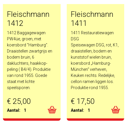
Fleischmann
Fleischmann
1412
1411
1412 Baggagewagen
1411 Restauratiewagen
PW4üe, groen, met
DSG
koersbord "Hamburg".
Speisewagen DSG, rot, K1,
Draaistellen zwartgrijs en
draaistellen, bodem en
bodem bruin, 6
kunststof wielen bruin,
dakluchters, haakkop-
koersbord „Hamburg-
peling ( B4/4). Produktie
München“ verheven,
van rond 1955. Goede
Keuken rechts. Redelijke,
staat met lichte
cellon ramen liggen los.
speelsporen.
Produktie rond 1955.
€ 25,00
€ 17,50
Aantal:
1
Aantal:
1